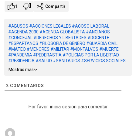
1
Compartir
#ABUSOS
#ACCIONES LEGALES
#ACOSO LABORAL
#AGENDA 2030
#AGENDA GLOBALISTA
#ANCIANOS
#CONCEJAL
#DERECHOS Y LIBERTADES
#DOCENTE
#ESPARTANOS
#FILOSOFIA DE GENERO
#GUARDIA CIVIL
#MATEO
#MENORES
#MILITAR
#MONTALVOS
#MUERTE
#PANDEMIA
#PEDERASTIA
#POLICIAS POR LA LIBERTAD
#RESIDENCIA
#SALUD
#SANITARIOS
#SERVICIOS SOCIALES
#SONIA
Mostras más
Acudimos a la llamada de los Espartanos en Barcelona para
exponer la perversa agenda 2030.
2
COMENTARIOS
Policías por la Libertad pidió a los ciudadanos «QUE SEAN
JINETES DE LIBERTAD» y hablen con los policías y guardias
civiles para que recuperen su honor, su dignidad y su
Por favor, inicia sesión para comentar
juramento de servir y proteger a los ciudadanos.
Lucha por recuperar tus derechos y libertades, nosotros
estamos contigo y entre todos lo vamos a conseguir.