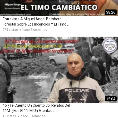
38:26
Entrevista A Miguel Ángel Bombero
Forestal Sobre Los Incendios Y El Timo
Cambiático
275 vistas
hace 3 semanas
15:04
45.¿Te Cuento Un Cuento 35. Relatos Del
11M. ¿Fue El 11-M Un Atentado
Terrorista?
13 vistas
hace 3 semanas