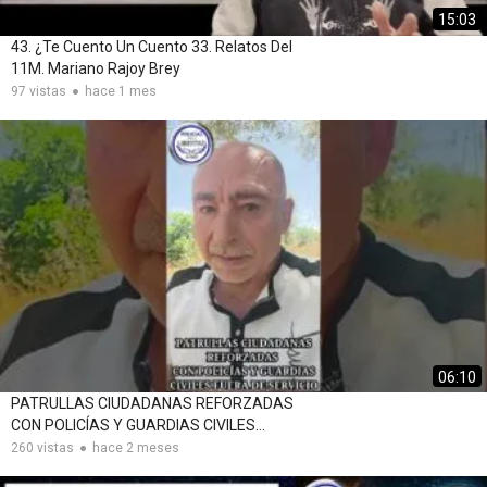
15:03
43. ¿Te Cuento Un Cuento 33. Relatos Del
11M. Mariano Rajoy Brey
97 vistas
hace 1 mes
06:10
PATRULLAS CIUDADANAS REFORZADAS
CON POLICÍAS Y GUARDIAS CIVILES
FUERA DE SERVICIO
260 vistas
hace 2 meses