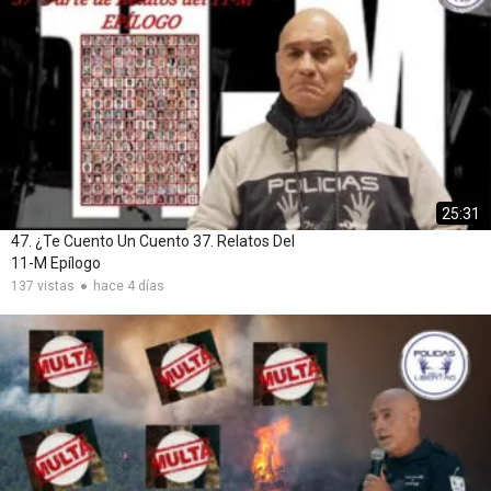
📢Canal de Telegram:
https://t.me/policiasporlalibertad
📢Canal de Telegram de Galo Dabouza:
https://t.me/GaloDabouza
25:31
47. ¿Te Cuento Un Cuento 37. Relatos Del
11-M Epílogo
137 vistas
hace 4 días