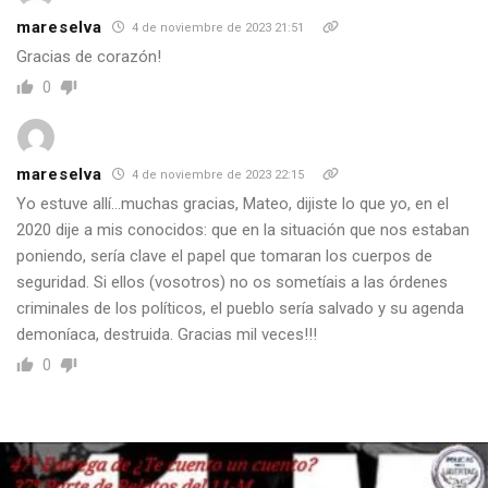
Asóciate y colabora con nosotros para recuperar nuestros
mareselva
derechos y libertades.
4 de noviembre de 2023 21:51
Gracias de corazón!
Debemos defendernos y luchar por nuestros derechos y
libertades.
0
Policías por la Libertad, la Policía del Pueblo.
🔥HASTA que no dejemos de trabajar para los POLÍTICOS y
mareselva
4 de noviembre de 2023 22:15
empecemos a trabajar para el PUEBLO, nuestras
Yo estuve allí…muchas gracias, Mateo, dijiste lo que yo, en el
corporaciones y nuestro trabajo irán
siempre de mal en peor.🙌
2020 dije a mis conocidos: que en la situación que nos estaban
poniendo, sería clave el papel que tomaran los cuerpos de
💥NECESITAMOS UN CAMBIO URGENTE💥
seguridad. Si ellos (vosotros) no os sometíais a las órdenes
🎬CANAL PROPIO:
criminales de los políticos, el pueblo sería salvado y su agenda
https://policiasporlalibertad.tv/
demoníaca, destruida. Gracias mil veces!!!
https://linktr.ee/policiasporlalibertad
0
👮👩🔧Hazte soci@:
https://www.policiasporlalibertad.com/producto/hazte-socio/
💻 Policías por la Libertad:
https://www.policiasporlalibertad.com